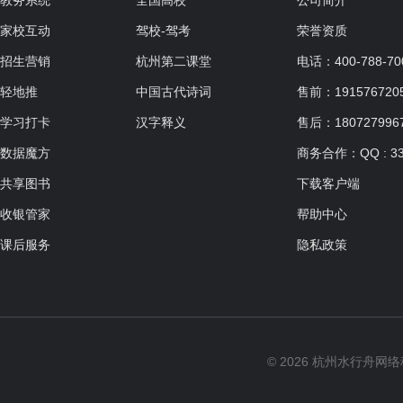
教务系统
全国高校
公司简介
家校互动
驾校-驾考
荣誉资质
招生营销
杭州第二课堂
电话：400-788-70
轻地推
中国古代诗词
售前：19157672057
学习打卡
汉字释义
售后：180727996
数据魔方
商务合作：QQ : 33
共享图书
下载客户端
收银管家
帮助中心
课后服务
隐私政策
© 2026 杭州水行舟网