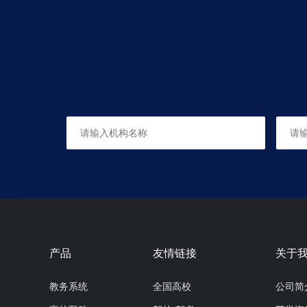
锡林浩特市福达机动车驾驶
内蒙古锡林浩特市
电话：
锡盟恒安机动车驾驶员培训
锡林浩特市东一环路附近
电话：0479-6992877
锡林浩特市广平机动车驾驶
内蒙古锡林浩特市
产品
友情链接
关于
电话：
教务系统
全国高校
公司简