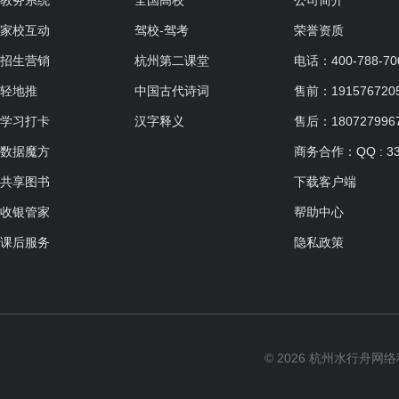
教务系统
全国高校
公司简介
家校互动
驾校-驾考
荣誉资质
招生营销
杭州第二课堂
电话：400-788-70
轻地推
中国古代诗词
售前：19157672057
学习打卡
汉字释义
售后：180727996
数据魔方
商务合作：QQ : 33
共享图书
下载客户端
收银管家
帮助中心
课后服务
隐私政策
© 2026 杭州水行舟网