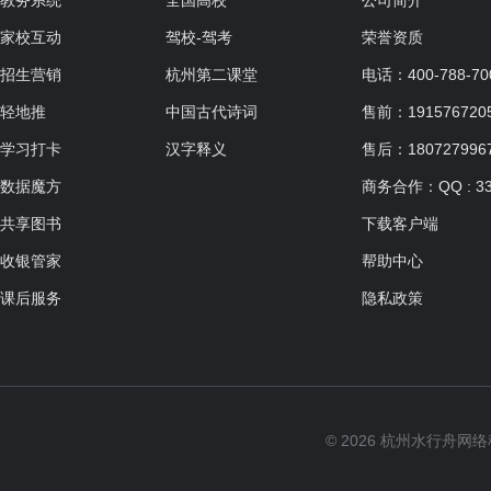
教务系统
全国高校
公司简介
家校互动
驾校-驾考
荣誉资质
招生营销
杭州第二课堂
电话：400-788-70
轻地推
中国古代诗词
售前：19157672057
学习打卡
汉字释义
售后：180727996
数据魔方
商务合作：QQ : 33
共享图书
下载客户端
收银管家
帮助中心
课后服务
隐私政策
© 2026 杭州水行舟网